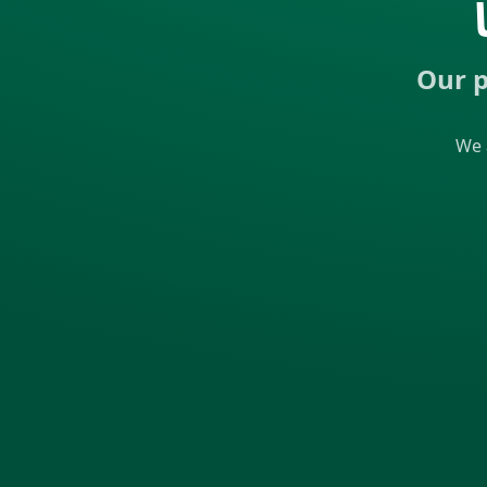
Our p
We 