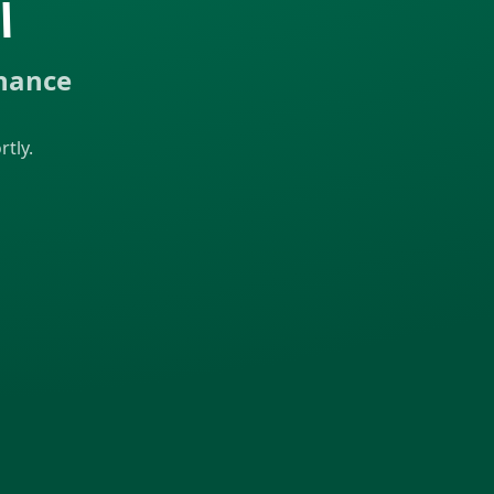
ا
enance
tly.