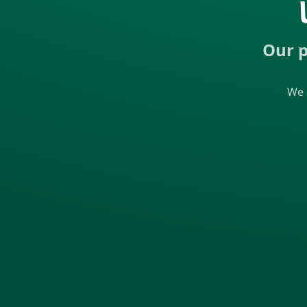
Our p
We 