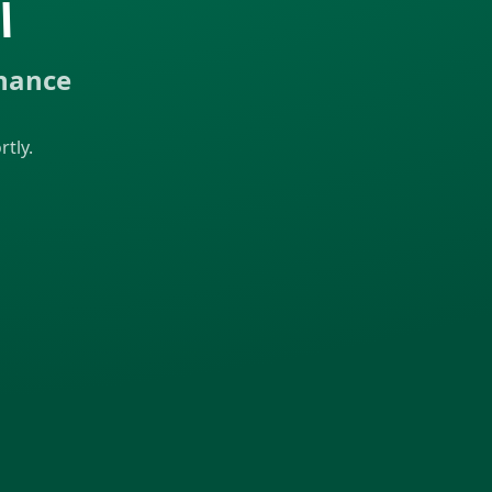
ا
enance
tly.